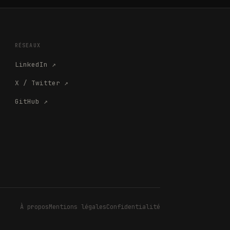
RÉSEAUX
LinkedIn
↗
X / Twitter
↗
GitHub
↗
À propos
Mentions légales
Confidentialité