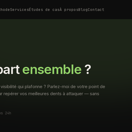
thode
Services
Études de cas
À propos
Blog
Contact
part
ensemble
?
visibilité qui plafonne ? Parlez-moi de votre point de
r repérer vos meilleures dents à attaquer — sans
us 24h