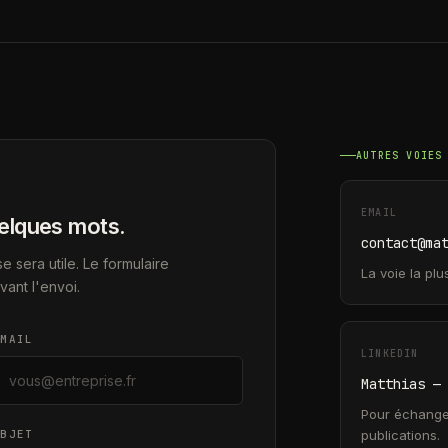
AUTRES VOIES
EMAIL
uelques mots.
contact@ma
e sera utile. Le formulaire
La voie la pl
ant l'envoi.
EMAIL
LINKEDIN
Matthias —
Pour échanger
OBJET
publications.